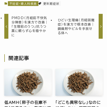
不妊症・婦人科疾患
更年期症状
PMDD（月経前不快気
ひどい生理痛（月経困難
分障害）を漢方で改善｜
症）を漢方で根本改善｜
「生理前のうつ」抗うつ
鎮痛剤やピルを手放せ
薬に頼らず心を穏やか
る体へ
に
関連記事
低AMH（卵子の在庫不
「どこも異常なし」なのに