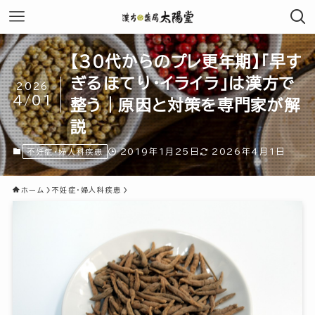
【30代からのプレ更年期】「早す
ぎるほてり・イライラ」は漢方で
2026
4/01
整う｜原因と対策を専門家が解
説
2019年1月25日
2026年4月1日
不妊症・婦人科疾患
ホーム
不妊症・婦人科疾患