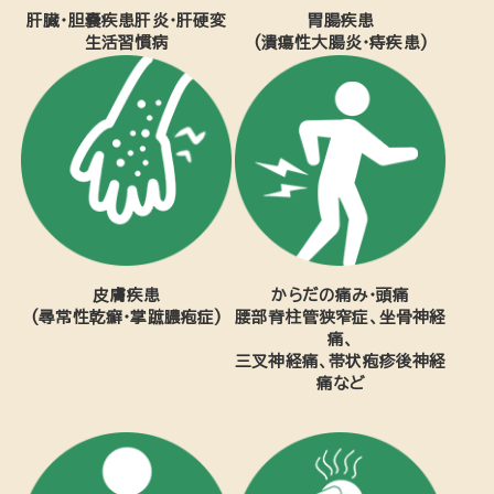
肝臓・胆嚢疾患肝炎・肝硬変
胃腸疾患
生活習慣病
(潰瘍性大腸炎・痔疾患)
皮膚疾患
からだの痛み・頭痛
(尋常性乾癬・掌蹠膿疱症)
腰部脊柱管狭窄症、坐骨神経
痛、
三叉神経痛、帯状疱疹後神経
痛など