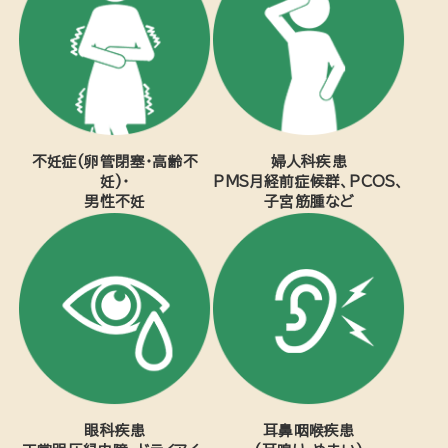
不妊症(卵管閉塞・高齢不
婦人科疾患
妊)・
PMS月経前症候群、PCOS、
男性不妊
子宮筋腫など
眼科疾患
耳鼻咽喉疾患