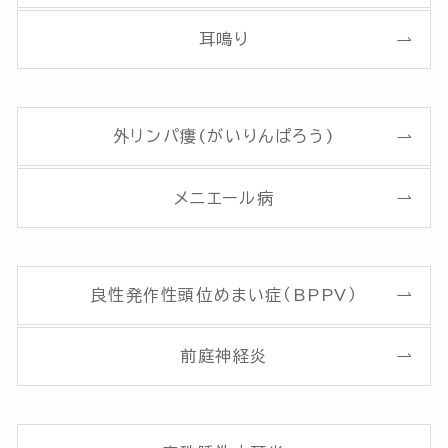
耳鳴り
外リンパ瘻(がいりんぱろう)
メニエール病
良性発作性頭位めまい症（BPPV）
前庭神経炎