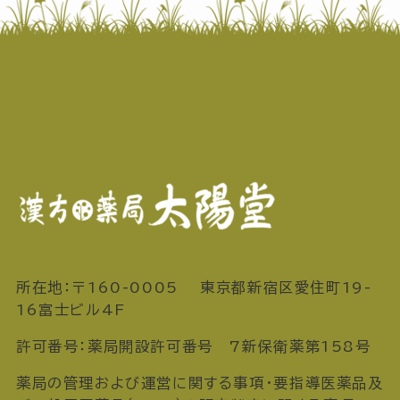
所在地：〒160-0005 東京都新宿区愛住町19-
16富士ビル4F
許可番号：薬局開設許可番号 7新保衛薬第158号
薬局の管理および運営に関する事項・要指導医薬品及