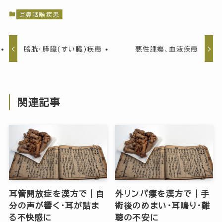
耳鼻咽喉疾患
膀胱・膵臓(すい臓)疾患
悪性腫瘍、血液疾患
関連記事
耳管開放症を漢方で｜自
外リンパ瘻を漢方で｜手
分の声が響く・耳が詰ま
術後のめまい・耳鳴り・難
る不快感に
聴の不安に