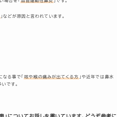
ない場合を
「
血管運動性鼻炎
」
です。
れ
」
などが原因と言われています。
になる事で
「
咳や喉の痛みが出てくる方
」
や近年では鼻水
多いです。
患」についてお話しを書いています。どうぞ参考に