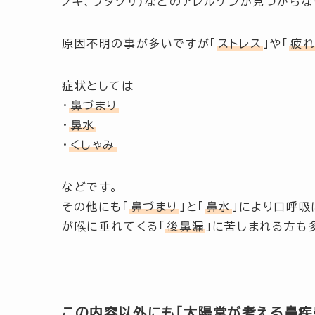
ノキ、ブタクサ)などのアレルゲンが見つから
原因不明の事が多いですが
「
ストレス
」
や
「
疲
症状としては
・
鼻づまり
・
鼻水
・
くしゃみ
などです。
その他にも「
鼻づまり
」と「
鼻水
」により口呼吸
が喉に垂れてくる
「
後鼻漏
」
に苦しまれる方も
この内容以外にも「太陽堂が考える鼻疾