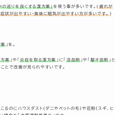
水の巡りを良くする漢方薬」
を使う事が多いです。(
疲れが
症状が出やすい・食後に眠気が出やすい方が多いです。
)
方薬
」
を。
漢方薬
」
や
「
炎症を取る漢方薬
」
に
「
活血剤
」
や
「
駆オ血剤
」
ことで改善が見られやすいです。
こるのにハウスダスト(ダニやペットの毛)や花粉(スギ、ヒ