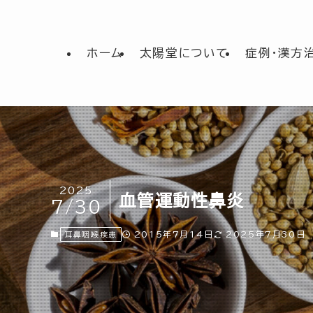
ホーム
太陽堂について
症例・漢方
2025
血管運動性鼻炎
7/30
2015年7月14日
2025年7月30日
耳鼻咽喉疾患