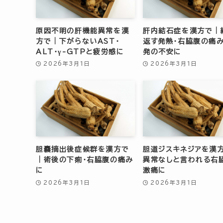
原因不明の肝機能異常を漢
肝内結石症を漢方で｜
方で｜下がらないAST・
返す発熱・右脇腹の痛
ALT・γ-GTPと疲労感に
発の不安に
2026年3月1日
2026年3月1日
胆嚢摘出後症候群を漢方で
胆道ジスキネジアを漢
｜術後の下痢・右脇腹の痛み
異常なしと言われる右
に
激痛に
2026年3月1日
2026年3月1日