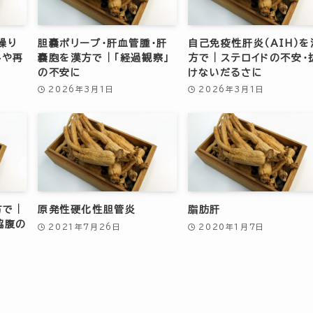
繰り
胆嚢ポリープ・肝血管腫・肝
自己免疫性肝炎（AIH）を
みや再
嚢胞を漢方で｜「経過観察」
方で｜ステロイドの不安・
の不安に
けないだるさに
2026年3月1日
2026年3月1日
方で｜
原発性硬化性胆管炎
脂肪肝
脇腹の
2021年7月26日
2020年1月7日