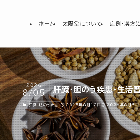
ホーム
太陽堂について
症例・漢方
2026
肝臓・胆のう疾患・生活
8/05
2015年8月12日
2026年8月5日
肝臓・胆のう疾患