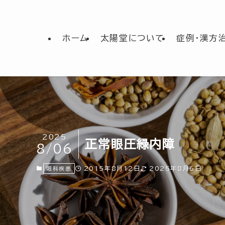
ホーム
太陽堂について
症例・漢方
2025
正常眼圧緑内障
8/06
2015年8月12日
2025年8月6日
眼科疾患