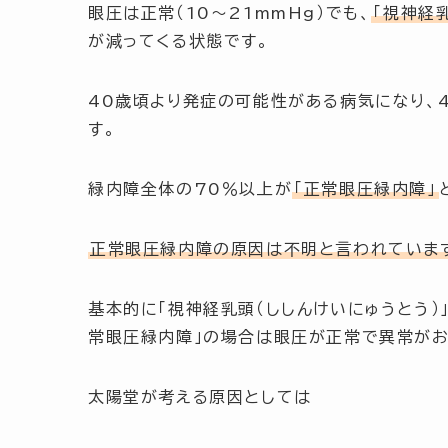
眼圧は
正常（10～21mmHg）
でも、
「視神経
が減ってくる状態です。
40歳頃
より発症の可能性がある病気になり、
す。
緑内障全体の
70％以上
が
「正常眼圧緑内障」
正常眼圧緑内障の原因は不明と言われていま
基本的に
「視神経乳頭（ししんけいにゅうとう）
常眼圧緑内障」
の場合は眼圧が正常で異常がお
太陽堂が考える原因としては