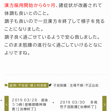
漢方服用開始から6ヶ月
、諸症状が改善されて
体調も良いとのこと。
調子も良いので一旦漢方を終了して様子を見る
ことになりました。
調子良く過ごせているようで安心致しました。
このまま筋腫の進行なく過ごしていけるとなに
よりですね。
症例-不妊症・婦人科疾患
子宮筋腫
生理不順・不正出血
2019 03/28 産後
2019 03/30 多発
うつ病（産褥期精神障
性子宮筋腫[治療終了]
害）[治療終了]