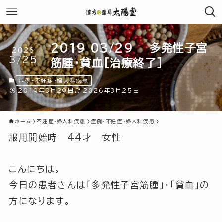
2019 03/29 多発性子宮
2026
3/25
筋腫・貧血[治療終了]
症例-不妊症・婦人科疾患
2019年3月29日
2026年3月25日
ホーム
不妊症・婦人科疾患
症例-不妊症・婦人科疾患
服用開始時 44才 女性
こんにちは。
今日の患者さんは「多発性子宮筋腫」・「貧血」の
方になります。