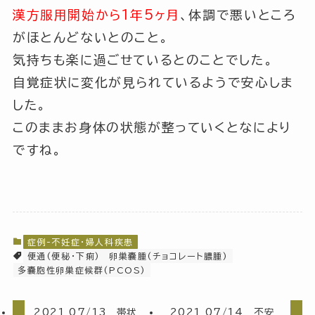
漢方服用開始から1年5ヶ月
、体調で悪いところ
がほとんどないとのこと。
気持ちも楽に過ごせているとのことでした。
自覚症状に変化が見られているようで安心しま
した。
このままお身体の状態が整っていくとなにより
ですね。
症例-不妊症・婦人科疾患
便通(便秘・下痢)
卵巣嚢腫(チョコレート膿腫)
多嚢胞性卵巣症候群(PCOS)
2021 07/13 帯状
2021 07/14 不安