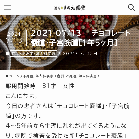
2021 07/13 チョコレート
2021
7/13
嚢腫・子宮筋腫[1年5ヶ月]
2021年7月13日
症例-不妊症・婦人科疾患
ホーム
不妊症・婦人科疾患
症例-不妊症・婦人科疾患
服用開始時 31才 女性
こんにちは。
今日の患者さんは
「チョコレート嚢腫」
・
「子宮筋
腫」
の方です。
4～5年前から生理に乱れが出てくるようにな
り、病院で検査を受けた所
「チョコレート嚢腫」
・