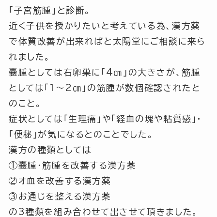
「子宮筋腫」
と診断。
近く子供を授かりたいと考えている為、漢方薬
で体質改善が出来ればと太陽堂にご相談に来ら
れました。
嚢腫としては右卵巣に
「4㎝」
の大きさが、筋腫
としては
「1～2㎝」
の筋腫が数個確認されたと
のこと。
症状としては
「生理痛」
や
「経血の塊や粘質感」
・
「便秘」
が気になるとのことでした。
漢方の種類としては
①嚢腫・筋腫を改善する漢方薬
②オ血を改善する漢方薬
③お通じを整える漢方薬
の3種類を組み合わせて出させて頂きました。