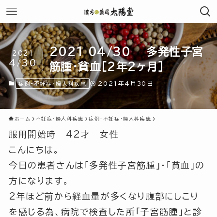
2021 04/30 多発性子宮
2021
4/30
筋腫・貧血[2年2ヶ月]
2021年4月30日
症例-不妊症・婦人科疾患
ホーム
不妊症・婦人科疾患
症例-不妊症・婦人科疾患
服用開始時 42才 女性
こんにちは。
今日の患者さんは「多発性子宮筋腫」・「貧血」の
方になります。
2年ほど前から経血量が多くなり腹部にしこり
を感じる為、病院で検査した所
「子宮筋腫」
と診