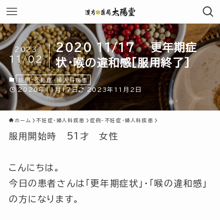
2020 11/17 更年期症
2023
11/02
状・喉の違和感[服用終了]
症例-不妊症・婦人科疾患
2020年11月17日
2023年11月2日
ホーム
不妊症・婦人科疾患
症例-不妊症・婦人科疾患
服用開始時 51才 女性
こんにちは。
今日の患者さんは「更年期症状」・「喉の違和感」
の方になります。