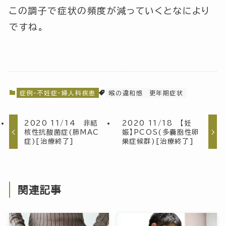
この調子で症状の頻度が減っていくとなにより
ですね。
症例-不妊症・婦人科疾患
喉の違和感
更年期症状
2020 11/14 非結
2020 11/18 【妊
核性抗酸菌症(肺MAC
娠】PCOS(多嚢胞性卵
症)[治療終了]
巣症候群)[治療終了]
関連記事