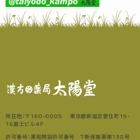
所在地：〒160-0005 東京都新宿区愛住町19-
16富士ビル4F
許可番号：薬局開設許可番号 7新保衛薬第158号