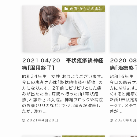
症例-からだの痛み
2021 04/20 帯状疱疹後神経
2020 0
痛[服用終了]
痛[治療終
昭和34年生 女性 おはようございます。
昭和16年生
今日の患者さんは「帯状疱疹後神経痛」の
今日の患者さ
方になります。 2年前にピリピリとした痛
方になります
みが出たため、病院へ行った所「帯状疱
くすると発疹
疹」と診断され入院。 神経ブロックや病院
た所「帯状疱
のお薬（リリカなど）で少し痛みが改善し
ージェ、メチ
たが、漢方...
善が...
2021年4月20日
2020年8月