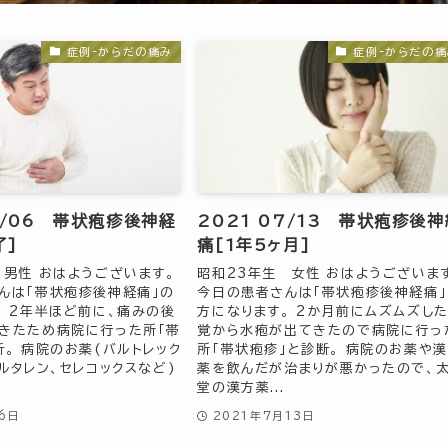
症例-からだの痛み
症例-からだの痛
9/06 帯状疱疹後神経
2021 07/13 帯状疱疹後神
了]
痛[1年5ヶ月]
 男性 おはようございます。
昭和23年生 女性 おはようございま
んは「帯状疱疹後神経痛」の
今日の患者さんは「帯状疱疹後神経痛」
。 2年半ほど前に、痛みの後
方になります。 2か月前にムズムズし
きたため病院に行った所「帯
覚から水疱が出てきたので病院に行っ
断。 病院のお薬(バルトレック
所「帯状疱疹」と診断。 病院のお薬や
ルタレン、セレコックスなど)
薬を飲んだが治まりが悪かったので、
堂の漢方薬...
6日
2021年7月13日