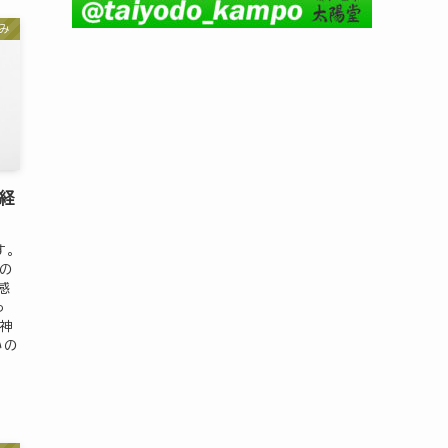
み
神経
す。
の
感
っ
や神
いの