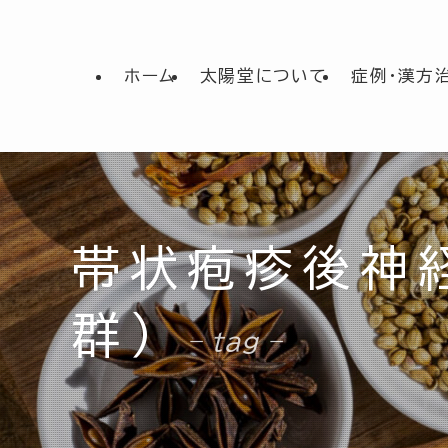
ホーム
太陽堂について
症例・漢方
帯状疱疹後神経
群）
– tag –