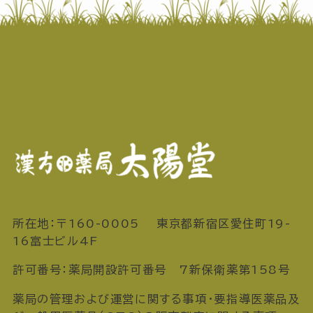
所在地：〒160-0005 東京都新宿区愛住町19-
16富士ビル4F
許可番号：薬局開設許可番号 7新保衛薬第158号
薬局の管理および運営に関する事項・要指導医薬品及