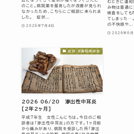
近になってきて症状が強くなってきたと
むときに違和
のこと。病院薬を服用したが改善が見られ
み物は普通に
なかったため、こちらにご相談に来られま
検査をしても
した。 症状...
てしまった…
の不快感や...
2026年7月4日
2026年6月
症例-耳鼻咽喉疾患
2026 06/20 滲出性中耳炎
[2年2ヶ月]
平成7年生 女性こんにちは。今日のご相
談者は「滲出性中耳炎」の方です。1ヶ月前
から痛みがあり、病院を受診した所「滲出