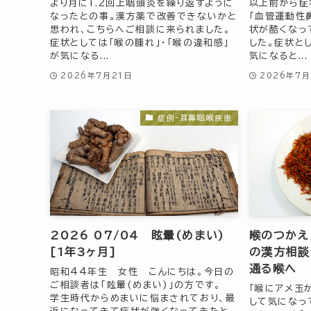
より月に1.2回上咽頭炎を繰り返すように
以上前から症
なったとの事。漢方薬で改善できないかと
「血管運動性
思われ、こちらへご相談に来られました。
状が酷くなっ
症状としては「喉の腫れ」・「喉の違和感」
した。症状とし
が気になる...
気になると...
2026年7月21日
2026年7月
症例-耳鼻咽喉疾患
2026 07/04 眩暈(めまい)
喉のつかえ
[1年3ヶ月]
の漢方相談
通る喉へ
昭和44年生 女性 こんにちは。今日の
ご相談者は「眩暈(めまい)」の方です。
「喉にアメ玉
学生時代からめまいに悩まされており、最
して気になっ