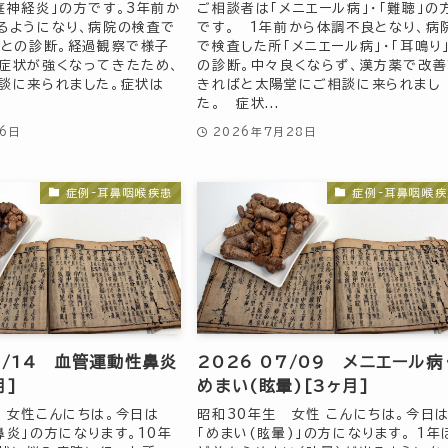
庭神経炎」の方です。3年前か
ご相談者は「メニエール病」・「難聴」の
るようになり、病院の検査で
です。 1年前から体調不良となり、病
」との診断。経過観察で様子
で検査した所「メニエール病」・「耳鳴り
症状が強くなってきたため、
の診断。中々良くならず、漢方薬で改善
談に来られました。症状は
きればと太陽堂にご相談に来られまし
.
た。 症状...
月6日
2026年7月28日
症例-耳鼻咽喉疾患
症例-耳鼻咽喉疾
7/14 血管運動性鼻炎
2026 07/09 メニエール病
月]
めまい(眩暈)[3ヶ月]
 女性こんにちは。今日は
昭和30年生 女性 こんにちは。今日
鼻炎」の方になります。10年
「めまい(眩暈)」の方になります。 1年