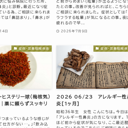
状に悩み病院に行った所、
ど前からめまい(眩暈)が出るようにな
鼻炎」と診断。最近になり症
たとの事。改善が見られればと、こちら
ている為、ご相談に来られま
ご相談に来られました。 症状としては
ては「鼻詰まり」、「鼻水」が
ラフラする眩暈」が気になるとの事。夜
疲れるので早...
14日
2026年7月9日
症例-耳鼻咽喉疾患
症例-耳鼻咽喉疾
・ヒステリー球（梅核気）
2026 06/23 アレルギー性
｜薬に頼らずスッキリ
炎[1ヶ月]
昭和36年生 女性 こんにちは。今日
「アレルギー性鼻炎」の方になります。 
がつまっているような感じが
ほど前から症状が気になり、ここ最近
て仕方がない…。」「飲み込