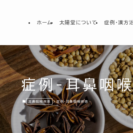
ホーム
太陽堂について
症例・漢方
症例-耳鼻咽
耳鼻咽喉疾患
症例-耳鼻咽喉疾患