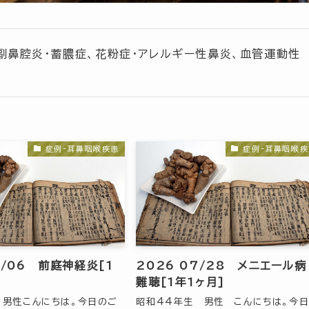
副鼻腔炎・蓄膿症、花粉症・アレルギー性鼻炎、血管運動性
症例-耳鼻咽喉疾患
症例-耳鼻咽喉疾
8/06 前庭神経炎[1
2026 07/28 メニエール病
難聴[1年1ヶ月]
 男性こんにちは。今日のご
昭和44年生 男性 こんにちは。今