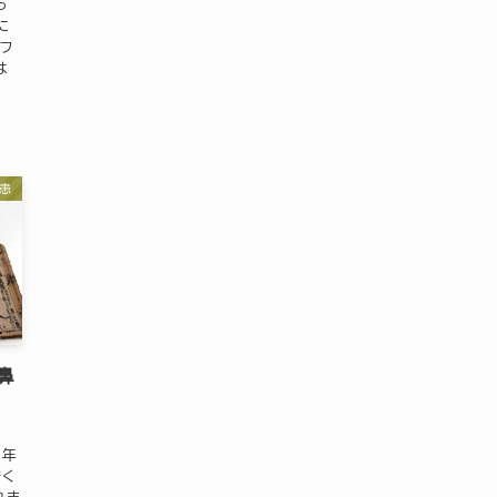
っ
に
「フ
は
患
鼻
は
1年
酷く