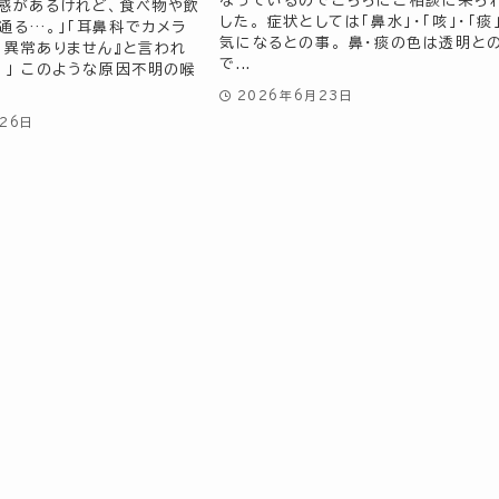
なっているのでこちらにご相談に来ら
感があるけれど、食べ物や飲
した。 症状としては「鼻水」・「咳」・「痰
通る…。」「耳鼻科でカメラ
気になるとの事。 鼻・痰の色は透明と
『異常ありません』と言われ
で...
。」 このような原因不明の喉
2026年6月23日
26日