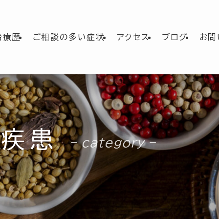
治療歴
ご相談の多い症状
アクセス
ブログ
お問
喉疾患
– category –