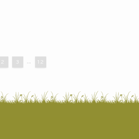
2
3
...
12