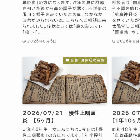
鼻腔炎」の方になります。昨年の夏に風邪
相談者は「前
を引いた後から鼻の調子が悪く、西洋薬の
ら不調を感じ
服用で様子をみていたとの事。なかなか
「前庭神経炎
改善がみられない為、こちらへご相談に来
を見ていたが
られました。症状としては「鼻の詰まり」・
太陽堂にご相
「痰」・「...
「頭重感」や..
2026年8月6日
2026年8
症例-耳鼻咽喉疾患
2026/07/21 慢性上咽頭
2026 0
炎 【5ヶ月】
[1年10ヶ
昭和40年生 女こんにちは。今日は「慢
昭和48年生
性上咽頭炎」の方になります。1年半程前
「血管運動性