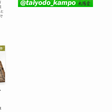
方
院
」と
で
患
・
は
ほ