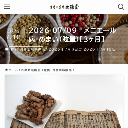
2026 07/09 メニエール
2026
7/18
病・めまい(眩暈)[3ヶ月]
2026年7月9日
2026年7月18日
症例-耳鼻咽喉疾患
ホーム
耳鼻咽喉疾患
症例-耳鼻咽喉疾患