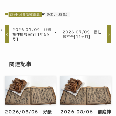
症例-耳鼻咽喉疾患
めまい(眩暈)
2026 07/09 非結
2026 07/09 慢性
核性抗酸菌症[1年5ヶ
腎不全[11ヶ月]
月]
関連記事
2026/08/06 好酸
2026 08/06 前庭神