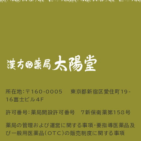
所在地：〒160-0005 東京都新宿区愛住町19-
16富士ビル4F
許可番号：薬局開設許可番号 7新保衛薬第158号
薬局の管理および運営に関する事項・要指導医薬品及
び一般用医薬品（OTC）の販売制度に関する事項