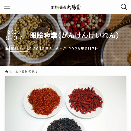
2026
眼瞼痙攣（がんけんけいれん）
8/07
2018年5月6日
2026年8月7日
眼科疾患
ホーム
眼科疾患