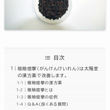
目次
眼瞼痙攣（がんけんけいれん）は太陽堂
の漢方薬で改善します。
眼瞼痙攣の漢方薬
眼瞼痙攣とは
眼瞼痙攣の症例
Q&A(良くある質問)