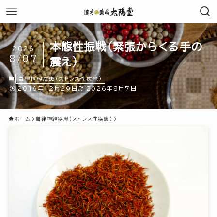
本態性振戦（緊張からくる手の
2026
8/07
震え）
自律神経疾患(ストレス性疾患)
2016年12月29日
2026年8月7日
ホーム
自律神経疾患(ストレス性疾患)