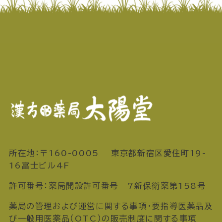
所在地：〒160-0005 東京都新宿区愛住町19-
16富士ビル4F
許可番号：薬局開設許可番号 7新保衛薬第158号
薬局の管理および運営に関する事項・要指導医薬品及
び一般用医薬品（OTC）の販売制度に関する事項