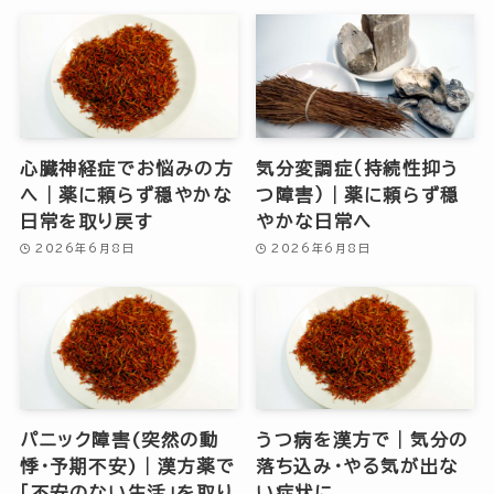
心臓神経症でお悩みの方
気分変調症（持続性抑う
へ｜薬に頼らず穏やかな
つ障害）｜薬に頼らず穏
日常を取り戻す
やかな日常へ
2026年6月8日
2026年6月8日
パニック障害(突然の動
うつ病を漢方で｜気分の
悸・予期不安)｜漢方薬で
落ち込み・やる気が出な
「不安のない生活」を取り
い症状に