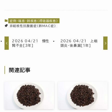
症例-喘息・肺疾患(呼吸器疾患)
非結核性抗酸菌症(肺MAC症)
2026 04/21 慢性
2026 04/21 上咽
腎不全[3年]
頭炎・後鼻漏[1年]
関連記事