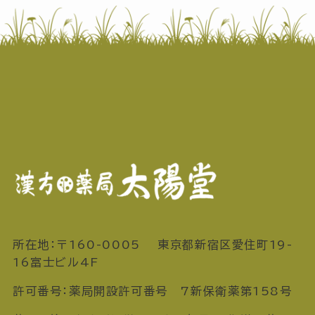
所在地：〒160-0005 東京都新宿区愛住町19-
16富士ビル4F
許可番号：薬局開設許可番号 7新保衛薬第158号