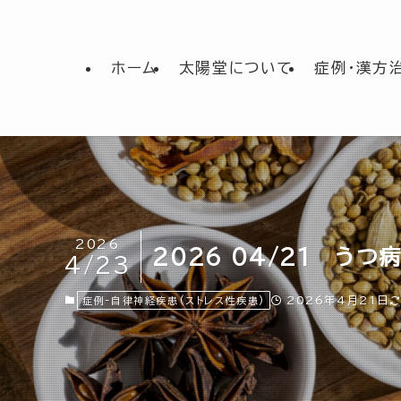
ホーム
太陽堂について
症例・漢方
2026
2026 04/21 うつ病
4/23
2026年4月21日
症例-自律神経疾患(ストレス性疾患)