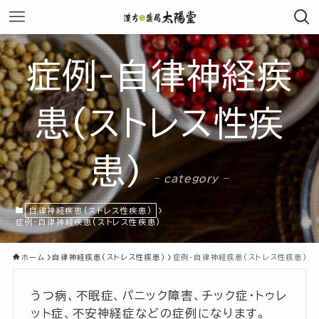
症例-自律神経疾
患(ストレス性疾
患)
– category –
自律神経疾患(ストレス性疾患)
症例-自律神経疾患(ストレス性疾患)
ホーム
自律神経疾患(ストレス性疾患)
症例-自律神経疾患(ストレス性疾患)
うつ病、不眠症、パニック障害、チック症・トゥレ
ット症、不安神経症などの症例になります。