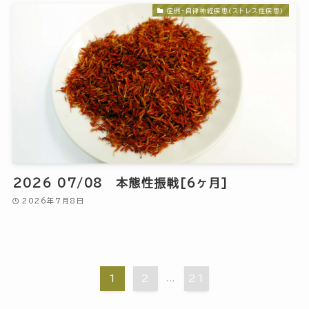
症例-自律神経疾患(ストレス性疾患)
2026 07/08 本態性振戦[6ヶ月]
2026年7月8日
1
2
...
21