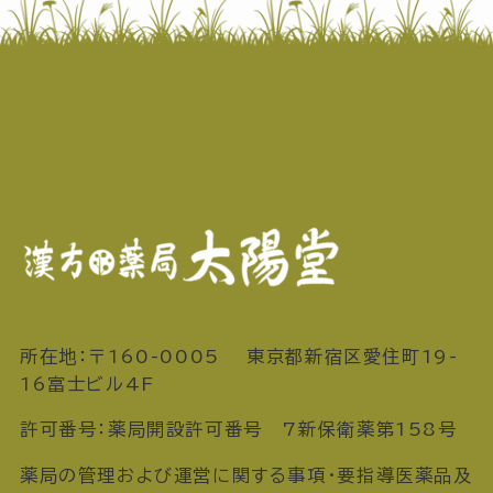
所在地：〒160-0005 東京都新宿区愛住町19-
16富士ビル4F
許可番号：薬局開設許可番号 7新保衛薬第158号
薬局の管理および運営に関する事項・要指導医薬品及