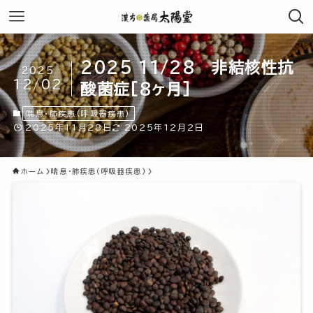
2025 11/28 非結核性抗
2025
12/02
酸菌症[8ヶ月]
喘息・肺疾患(呼吸器疾患)
2025年11月28日
2025年12月2日
ホーム
喘息・肺疾患(呼吸器疾患)