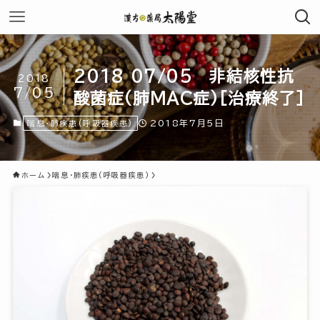
2018 07/05 非結核性抗
2018
7/05
酸菌症(肺MAC症)[治療終了]
2018年7月5日
喘息・肺疾患(呼吸器疾患)
ホーム
喘息・肺疾患(呼吸器疾患)