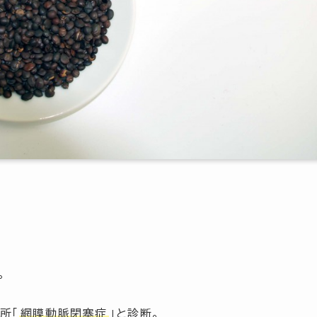
。
た所
「
網膜動脈閉塞症
」
と診断。