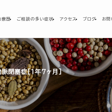
治療歴
ご相談の多い症状
アクセス
ブログ
お問
動脈閉塞症[1年7ヶ月]