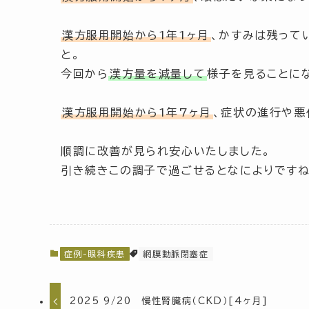
漢方服用開始から1年1ヶ月
、かすみは残って
と。
今回から
漢方量を減量して
様子を見ることに
漢方服用開始から1年7ヶ月
、症状の進行や悪
順調に改善が見られ安心いたしました。
引き続きこの調子で過ごせるとなによりですね
症例-眼科疾患
網膜動脈閉塞症
2025 9/20 慢性腎臓病（CKD）[4ヶ月]