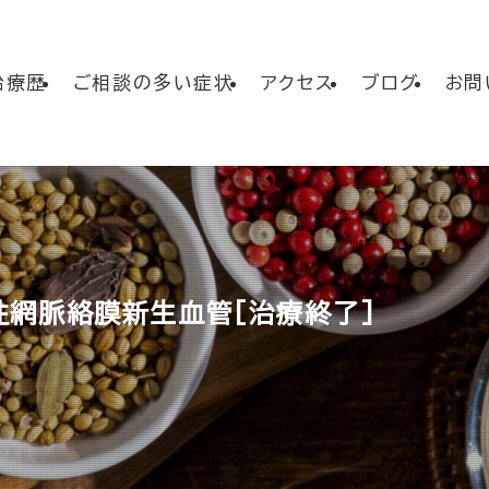
治療歴
ご相談の多い症状
アクセス
ブログ
お問
発性網脈絡膜新生血管[治療終了]
日