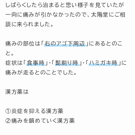
しばらくしたら治まると思い様子を見ていたが
一向に痛みが引かなかったので、太陽堂にご相
談に来られました。
痛みの部位は
「
右のアゴ下周辺
」
にあるとのこ
と。
症状は
「
食事時
」
・
「
髭剃り時
」
・
「
ハミガキ時
」
に
痛みが走るとのことでした。
漢方薬は
①炎症を抑える漢方薬
②痛みを鎮めていく漢方薬