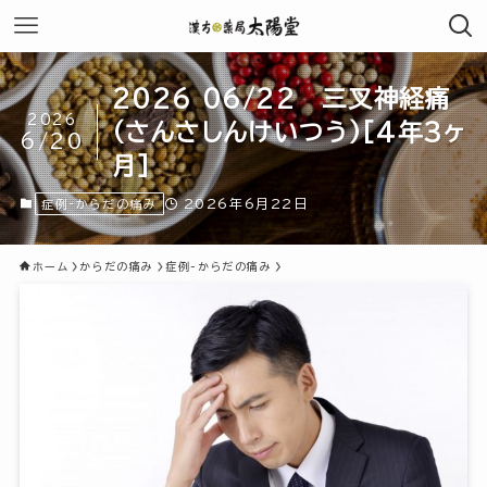
2026 06/22 三叉神経痛
2026
(さんさしんけいつう)[4年3ヶ
6/20
月]
2026年6月22日
症例-からだの痛み
ホーム
からだの痛み
症例-からだの痛み