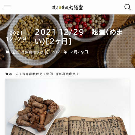
2021 12/29 眩暈(めま
2021
12/29
い)[2ヶ月]
2021年12月29日
症例-耳鼻咽喉疾患
ホーム
耳鼻咽喉疾患
症例-耳鼻咽喉疾患