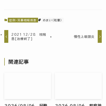
症例-耳鼻咽喉疾患
めまい(眩暈)
2021 12/28 咳喘
慢性上咽頭炎
息[治療終了]
関連記事
2026/08/06 好酸
2026 08/06 前庭神