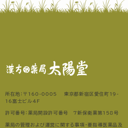
所在地：〒160-0005 東京都新宿区愛住町19-
16富士ビル4F
許可番号：薬局開設許可番号 7新保衛薬第158号
薬局の管理および運営に関する事項・要指導医薬品及