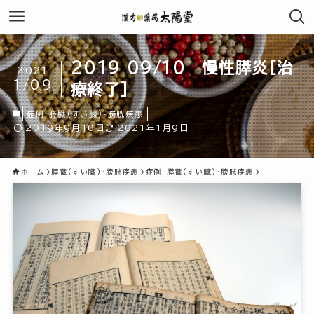
2019 09/10 慢性膵炎[治
2021
1/09
療終了]
症例-膵臓(すい臓)・膀胱疾患
2019年9月10日
2021年1月9日
ホーム
膵臓(すい臓)・膀胱疾患
症例-膵臓(すい臓)・膀胱疾患