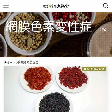
網膜色素変性症
– tag
–
ホーム
網膜色素変性症
症例-眼科疾患