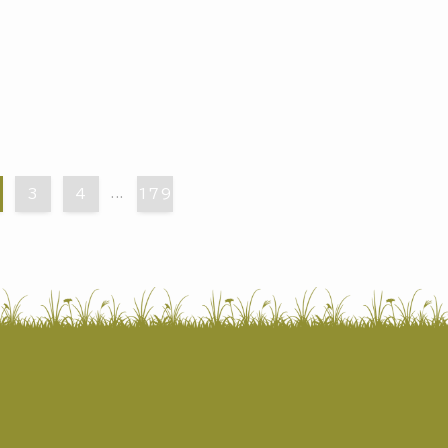
3
4
...
179