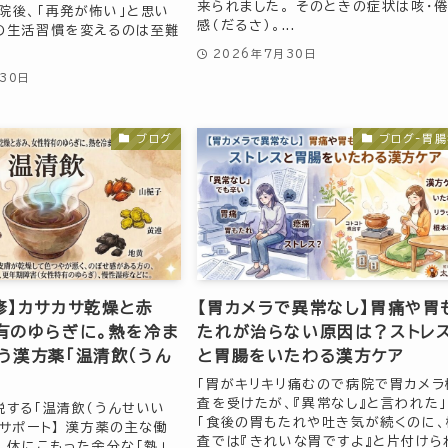
来られました。 そのときの症状は咳・
院後、「再発が怖い」と思い
感（だるさ）。...
の生活習慣を変えるのは至難
2026年7月30日
30日
ブログ
ブログ-胃
修】カサカサ乾燥と赤
【胃カメラで異常なし】胃痛や胃
有のゆらぎに。熱を冷ま
たれが治らない原因は？ストレ
う漢方薬「温清飲（うん
と胃腸をいたわる漢方ケア
「胃がキリキリ痛むので病院で胃カメラ
査を受けたが、『異常なし』と言われた」
説する「温清飲（うんせいい
「食後の胃もたれや吐き気が続くのに、
とサポート】 漢方薬の主な働
査では『きれいな胃ですよ』と片付けら
は、体にこもった余分な「熱」