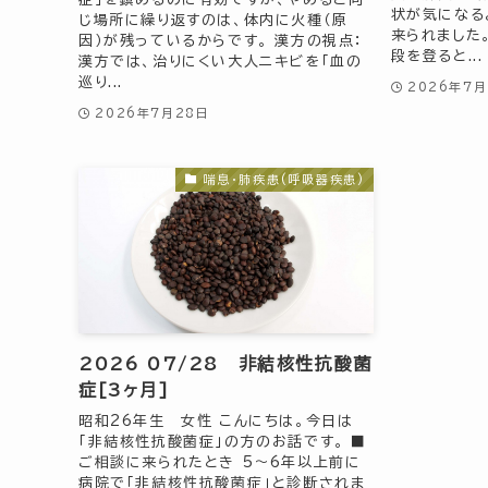
状が気になる
じ場所に繰り返すのは、体内に火種（原
来られました
因）が残っているからです。 漢方の視点：
段を登ると...
漢方では、治りにくい大人ニキビを「血の
巡り...
2026年7月
2026年7月28日
喘息・肺疾患(呼吸器疾患)
2026 07/28 非結核性抗酸菌
症[3ヶ月]
昭和26年生 女性 こんにちは。今日は
「非結核性抗酸菌症」の方のお話です。 ■
ご相談に来られたとき 5〜6年以上前に
病院で「非結核性抗酸菌症」と診断されま