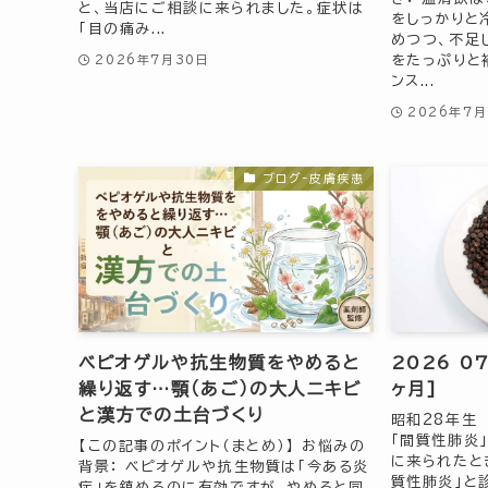
と、当店にご相談に来られました。症状は
をしっかりと
「目の痛み...
めつつ、不足
をたっぷりと
2026年7月30日
ンス...
2026年7月
ブログ-皮膚疾患
ベピオゲルや抗生物質をやめると
2026 0
繰り返す…顎（あご）の大人ニキビ
ヶ月]
と漢方での土台づくり
昭和28年生
「間質性肺炎
【この記事のポイント（まとめ）】 お悩みの
に来られたと
背景： ベピオゲルや抗生物質は「今ある炎
質性肺炎」と
症」を鎮めるのに有効ですが、やめると同