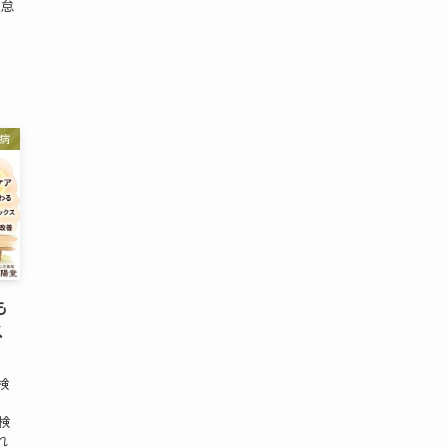
倦怠
腸病
も
ス
検
検
れ