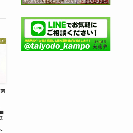
患)
酸菌
は
 ■
院
に