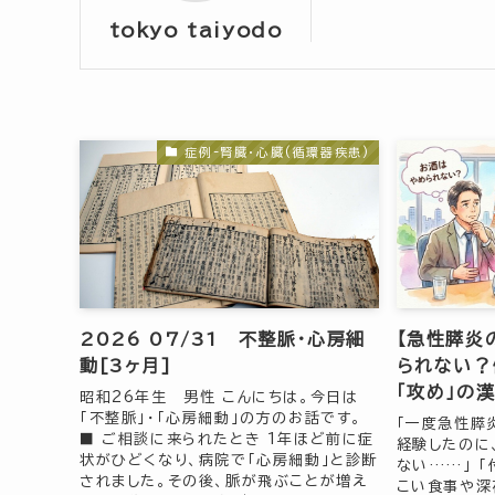
tokyo taiyodo
症例-腎臓・心臓(循環器疾患)
2026 07/31 不整脈・心房細
【急性膵炎
動[3ヶ月]
られない？
「攻め」の
昭和26年生 男性 こんにちは。今日は
「不整脈」・「心房細動」の方のお話です。
「一度急性膵
■ ご相談に来られたとき 1年ほど前に症
経験したのに
状がひどくなり、病院で「心房細動」と診断
ない……」 
されました。その後、脈が飛ぶことが増え
こい食事や深