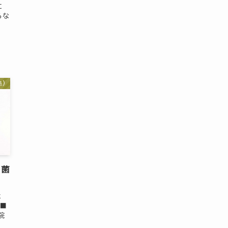
に
らな
患)
酸菌
は
 ■
院