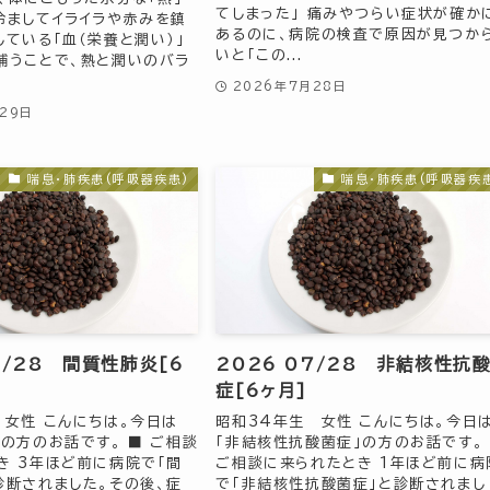
てしまった」 痛みやつらい症状が確か
冷ましてイライラや赤みを鎮
あるのに、病院の検査で原因が見つか
している「血（栄養と潤い）」
いと「この...
補うことで、熱と潤いのバラ
2026年7月28日
29日
喘息・肺疾患(呼吸器疾患)
喘息・肺疾患(呼吸器疾
7/28 間質性肺炎[6
2026 07/28 非結核性抗
症[6ヶ月]
 女性 こんにちは。今日は
昭和34年生 女性 こんにちは。今日
」の方のお話です。 ■ ご相談
「非結核性抗酸菌症」の方のお話です。
き 3年ほど前に病院で「間
ご相談に来られたとき 1年ほど前に病
診断されました。その後、症
で「非結核性抗酸菌症」と診断されまし