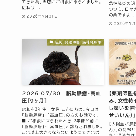
てきた為、当店にご相談に来られました。
急性膵炎の退
症状は「...
つつも、日々
の業ですよ...
2026年7月31日
2026年7月
症例-発達障害・脳神経疾患
2026 07/30 脳動脈瘤・高血
【薬剤師監
圧[9ヶ月]
み、女性特
し潤いを補
昭和43年生 女性 こんにちは。今日は
せいいん）」
「脳動脈瘤」・「高血圧」の方のお話です。
■ ご相談に来られたとき 2年ほど前に
【太陽堂が解
「脳動脈瘤」・「高血圧」と診断されました。
ん）」の特徴
これ以上大きくならないようにできれば
き： 温清飲