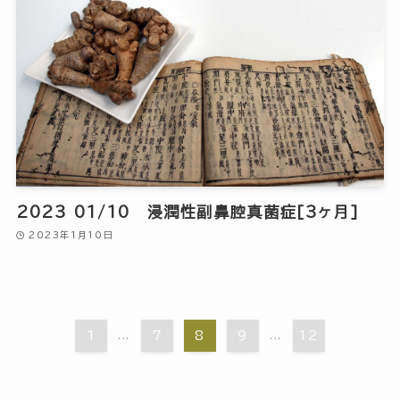
2023 01/10 浸潤性副鼻腔真菌症[3ヶ月]
2023年1月10日
1
...
7
8
9
...
12