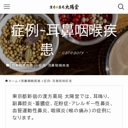
症例-耳鼻咽喉疾
患
– category –
耳鼻咽喉疾患
症例-耳鼻咽喉疾患
ホーム
耳鼻咽喉疾患
症例-耳鼻咽喉疾患
東京都新宿の漢方薬局 太陽堂では、耳鳴り、
副鼻腔炎・蓄膿症、花粉症・アレルギー性鼻炎、
血管運動性鼻炎、咽頭炎(喉の痛み)の症例に
なります。