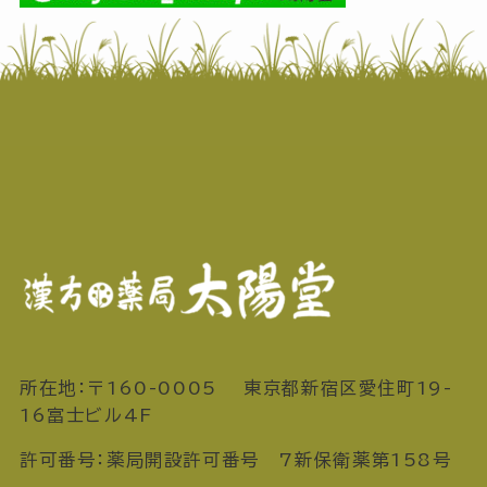
所在地：〒160-0005 東京都新宿区愛住町19-
16富士ビル4F
許可番号：薬局開設許可番号 7新保衛薬第158号