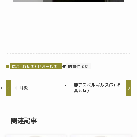
喘息・肺疾患(呼吸器疾患)
間質性肺炎
肺アスペルギルス症(肺
中耳炎
真菌症)
関連記事