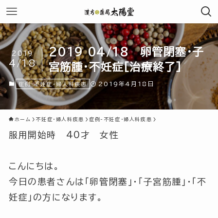
2019 04/18 卵管閉塞・子
2019
4/18
宮筋腫・不妊症[治療終了]
2019年4月18日
症例-不妊症・婦人科疾患
ホーム
不妊症・婦人科疾患
症例-不妊症・婦人科疾患
服用開始時 40才 女性
こんにちは。
今日の患者さんは「卵管閉塞」・「子宮筋腫」・「不
妊症」の方になります。