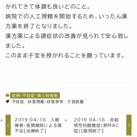
かれてきて体調も良いとのこと。
病院での人工授精を開始するため、いったん漢
方薬を終了となりました。
漢方薬による諸症状の改善が見られて安心致し
ました。
このまま子宝を授かれることを願っています。
症例-不妊症・婦人科疾患
不妊症
卵管閉塞・卵管狭窄
子宮筋腫
2019 04/18 入眠
2019 04/18 非結
障害・夜間頻尿による寝
核性抗酸菌症(肺MAC
不足[治療終了]
症)[服用終了]