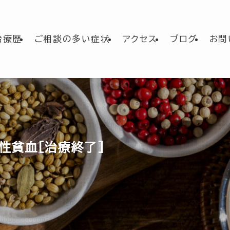
治療歴
ご相談の多い症状
アクセス
ブログ
お問
乏性貧血[治療終了]