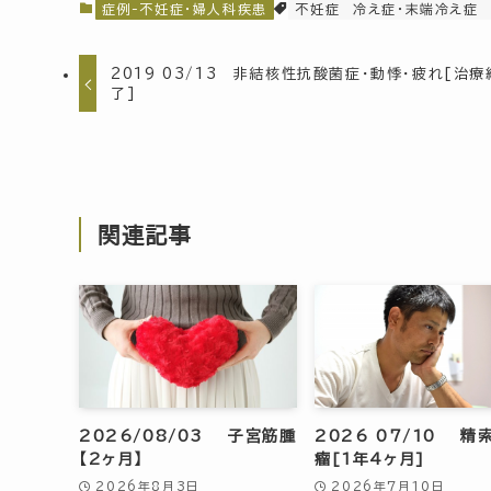
症例-不妊症・婦人科疾患
不妊症
冷え症・末端冷え症
2019 03/13 非結核性抗酸菌症・動悸・疲れ[治療
了]
関連記事
2026/08/03 子宮筋腫
2026 07/10 精
【2ヶ月】
瘤[1年4ヶ月]
2026年8月3日
2026年7月10日