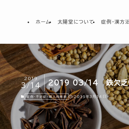
ホーム
太陽堂について
症例・漢方
2019
2019 03/14 鉄欠
3/14
2019年3月14日
症例-不妊症・婦人科疾患