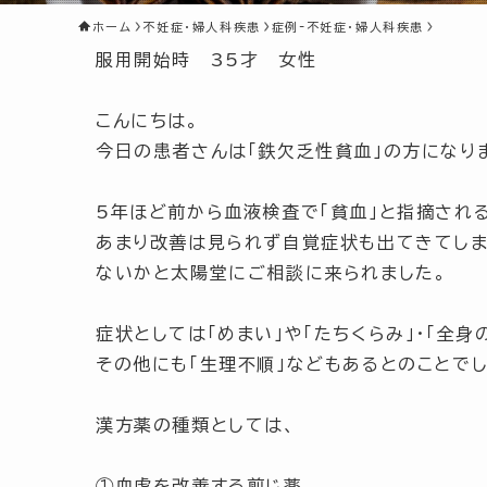
ホーム
不妊症・婦人科疾患
症例-不妊症・婦人科疾患
服用開始時 35才 女性
こんにちは。
今日の患者さんは「鉄欠乏性貧血」の方になり
5年ほど前から血液検査で
「貧血」
と指摘され
あまり改善は見られず自覚症状も出てきてし
ないかと太陽堂にご相談に来られました。
症状としては
「めまい」
や
「たちくらみ」
・
「全身
その他にも
「生理不順」
などもあるとのことでし
漢方薬の種類としては、
①血虚を改善する煎じ薬