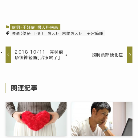
症例-不妊症・婦人科疾患
便通(便秘・下痢)
冷え症・末端冷え症
子宮筋腫
2018 10/11 帯状疱
膀胱頸部硬化症
疹後神経痛[治療終了]
関連記事