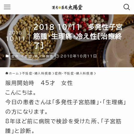
2018 10/11 多発性子宮
2018
筋腫・生理痛・冷え性[治療終
10/11
了]
2018年10月11日
症例-不妊症・婦人科疾患
ホーム
不妊症・婦人科疾患
症例-不妊症・婦人科疾患
服用開始時 45才 女性
こんにちは。
今日の患者さんは「多発性子宮筋腫」・「生理痛」
の方になります。
8年ほど前に病院で検診を受けた所、
「子宮筋
腫」
と診断。