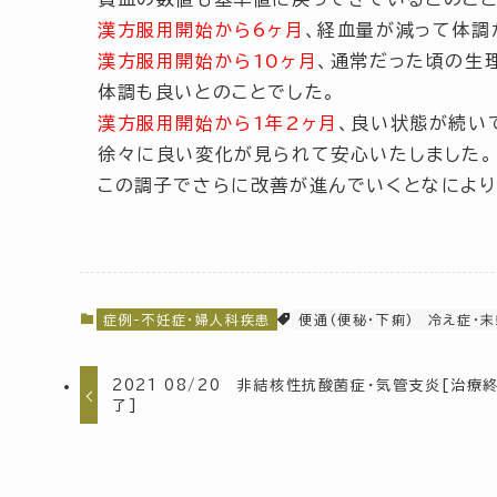
漢方服用開始から6ヶ月
、経血量が減って体調
漢方服用開始から10ヶ月
、通常だった頃の生
体調も良いとのことでした。
漢方服用開始から1年2ヶ月
、良い状態が続い
徐々に良い変化が見られて安心いたしました。
この調子でさらに改善が進んでいくとなにより
症例-不妊症・婦人科疾患
便通(便秘・下痢)
冷え症・
2021 08/20 非結核性抗酸菌症・気管支炎[治療
了]