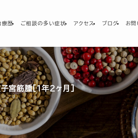
治療歴
ご相談の多い症状
アクセス
ブログ
お問
性子宮筋腫[1年2ヶ月]