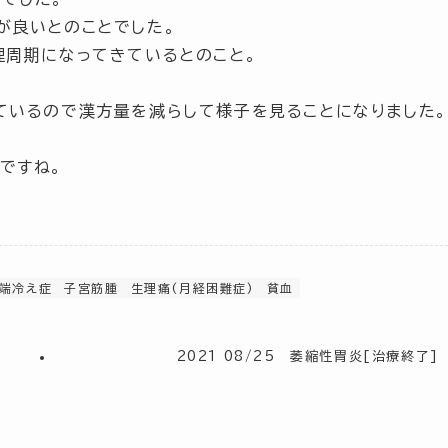
が良いとのことでした。
理周期になってきているとのこと。
ているので漢方量を減らして様子を見ることになりました。
ですね。
末端冷え症
子宮筋腫
生理痛(月経困難症)
貧血
終
2021 08/25 萎縮性胃炎[治療終了]