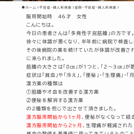
ホーム
不妊症・婦人科疾患
症例-不妊症・婦人科疾患
服用開始時 46才 女性
こんにちは。
今日の患者さんは
「多発性子宮筋腫」
の方です
徐々に体調が悪くなり、半年前に病院で検査し
その後病院の薬を続けていたが体調が改善さ
に来られました。
筋腫の大きさは
「8㎝」
が1つと、
「2～3㎝」
が
症状は
「貧血」
や
「冷え」
、
「便秘」
・
「生理痛」
・
「
漢方薬の種類は
①筋腫やオ血を改善する漢方薬
②便秘を解消する漢方薬
の2種類を煎じで出させて頂きました。
漢方服用開始から1ヶ月
、便秘がなくなって経
漢方服用開始から2ヶ月
、生理痛が軽減された
貧血の数値も基準値に戻ってきているとのこと