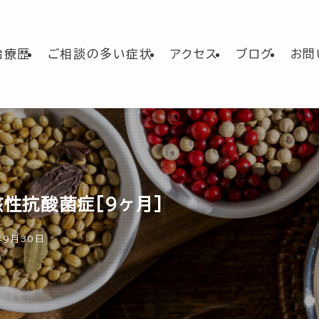
治療歴
ご相談の多い症状
アクセス
ブログ
お問
核性抗酸菌症[9ヶ月]
年9月30日