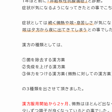
1年ほど前に
「非結核性抗酸菌症」
と診断。
症状が気になるようになってきたとの事でこち
症状としては
続く微熱
や
咳
・
息苦しさ
が気にな
咳は夕方から夜に出てきてしまう
との事でし
漢方の種類としては、
①菌を除去する漢方薬
②免疫を上げる漢方薬
③体力をつける漢方薬(微熱に対しての漢方薬
の3種類を出させて頂きました。
漢方服用開始から2ヶ月
、微熱はほとんど出な
少しずつ調子が良くなっているとの事でした。