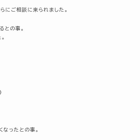
らにご相談に来られました。
るとの事。
た。
)
くなったとの事。