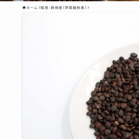
ホーム
喘息・肺疾患(呼吸器疾患)