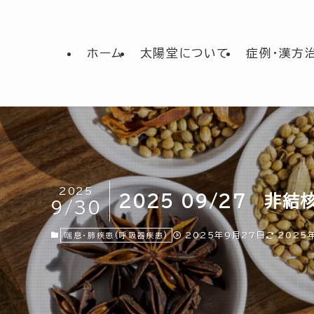
ホーム
太陽堂について
症例・漢方
2025
2025 09/27 非結
9/30
2025年9月27日
2025
喘息・肺疾患(呼吸器疾患)