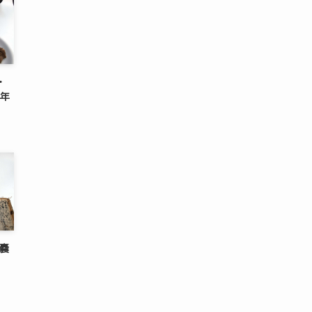
・
1年
性嚢