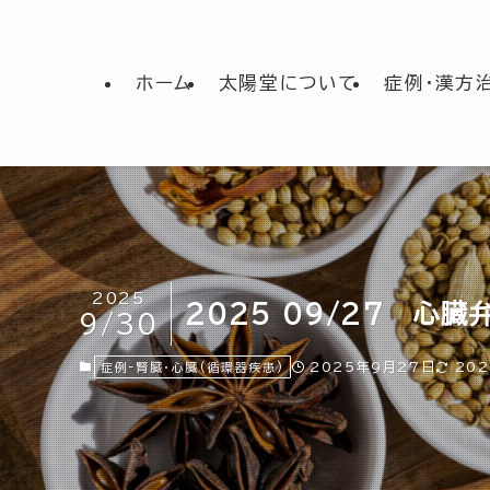
ホーム
太陽堂について
症例・漢方
2025
2025 09/27 心臓
9/30
2025年9月27日
20
症例-腎臓・心臓(循環器疾患)