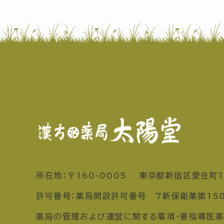
所在地：〒160-0005 東京都新宿区愛住町1
許可番号：薬局開設許可番号 7新保衛薬第15
薬局の管理および運営に関する事項・要指導医薬