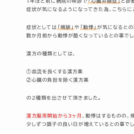
1年ほど前に病院の検診で
「心臓弁膜症」
と診
症状が気になるようになってきた為、こちらに
症状としては
「頻脈」
や
「動悸」
が気になるとの
数か月前から動悸が酷くなっているとの事でし
漢方の種類としては、
①血流を良くする漢方薬
②心臓の負担を除く漢方薬
の2種類を出させて頂きました。
漢方服用開始から3ヶ月
、動悸はするものの、
少しずつ調子の良い日が増えているとの事でし