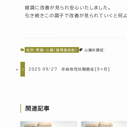
順調に改善が見られ安心いたしました。
引き続きこの調子で改善が見られていくと何よ
症例-腎臓・心臓(循環器疾患)
心臓弁膜症
2025 09/27 非結核性抗酸菌症[9ヶ月]
関連記事