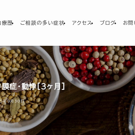
治療歴
ご相談の多い症状
アクセス
ブログ
お問
弁膜症・動悸[3ヶ月]
25年9月30日