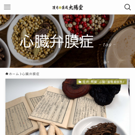
心臓弁膜症
– tag –
ホーム
心臓弁膜症
症例-腎臓・心臓(循環器疾患)