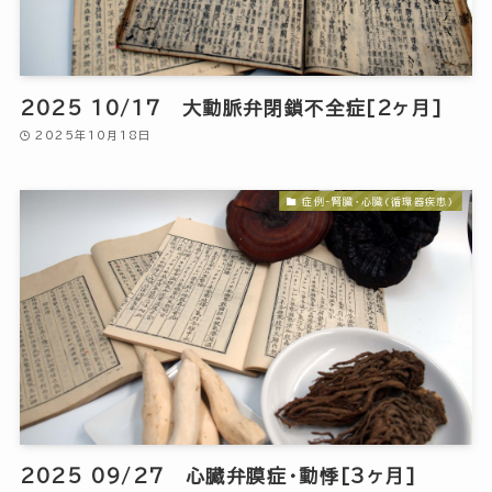
2025 10/17 大動脈弁閉鎖不全症[2ヶ月]
2025年10月18日
症例-腎臓・心臓(循環器疾患)
2025 09/27 心臓弁膜症・動悸[3ヶ月]