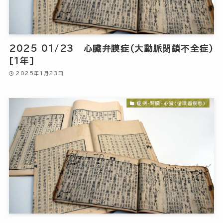
2025 01/23 心臓弁膜症(大動脈閉鎖不全症)
[1年]
2025年1月23日
症例-腎臓・心臓(循環器疾患)