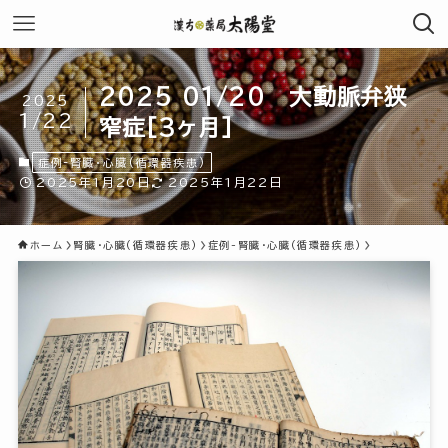
2025 01/20 大動脈弁狭
2025
1/22
窄症[3ヶ月]
症例-腎臓・心臓(循環器疾患)
2025年1月20日
2025年1月22日
ホーム
腎臓・心臓(循環器疾患)
症例-腎臓・心臓(循環器疾患)