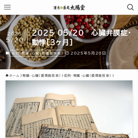
2025 05/20 心臓弁膜症・
2025
5/20
動悸[3ヶ月]
2025年5月20日
症例-腎臓・心臓(循環器疾患)
ホーム
腎臓・心臓(循環器疾患)
症例-腎臓・心臓(循環器疾患)