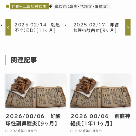
症例-耳鼻咽喉疾患
鼻疾患(鼻炎・花粉症・蓄膿症)
2025 02/14 勃起
2025 02/17 非結
不全（ED）[11ヶ月]
核性抗酸菌症[9ヶ月]
関連記事
2026/08/06 好酸
2026 08/06 前庭神
球性副鼻腔炎【9ヶ月】
経炎[1年11ヶ月]
2026年8月6日
2026年8月6日