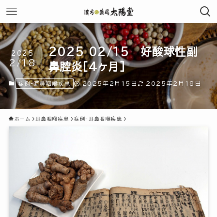
2025 02/15 好酸球性副
2025
2/18
鼻腔炎[4ヶ月]
2025年2月15日
2025年2月18日
症例-耳鼻咽喉疾患
ホーム
耳鼻咽喉疾患
症例-耳鼻咽喉疾患