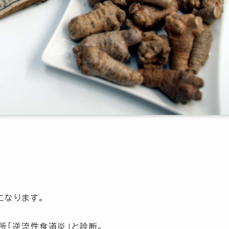
になります。
所
「逆流性食道炎」
と診断。