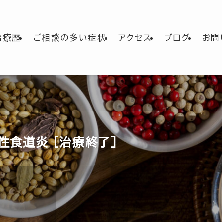
治療歴
ご相談の多い症状
アクセス
ブログ
お問
流性食道炎 [治療終了]