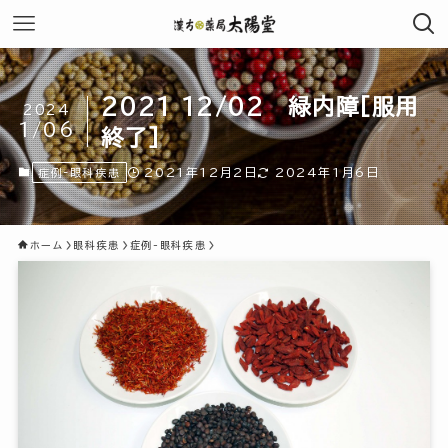
2021 12/02 緑内障[服用
2024
1/06
終了]
2021年12月2日
2024年1月6日
症例-眼科疾患
ホーム
眼科疾患
症例-眼科疾患