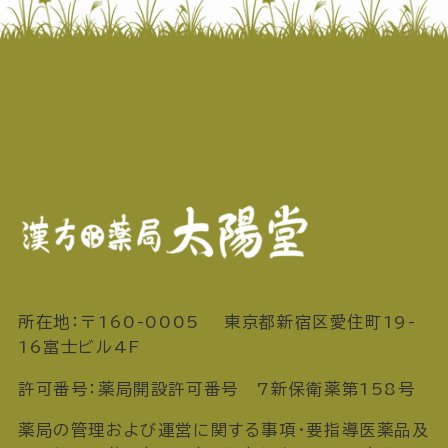
所在地：〒160-0005 東京都新宿区愛住町19-
16富士ビル4F
許可番号：薬局開設許可番号 7新保衛薬第158号
薬局の管理および運営に関する事項・要指導医薬品及