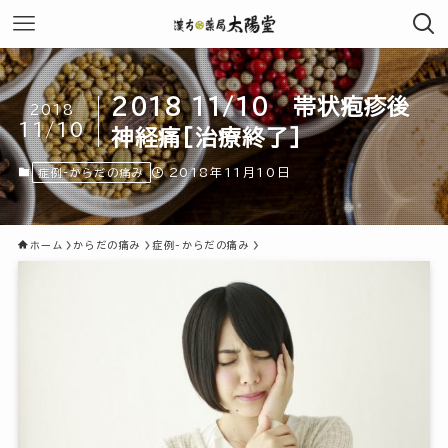
2018 11/10 帯状疱疹後
2018
11/10
神経痛[治療終了]
2018年11月10日
症例-からだの痛み
ホーム
からだの痛み
症例-からだの痛み