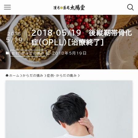
2018 05/19 後縦靭帯骨化
2018
5/19
症(OPLL)[治療終了]
2018年5月19日
症例-からだの痛み
ホーム
からだの痛み
症例-からだの痛み