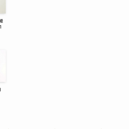
経
1
歯