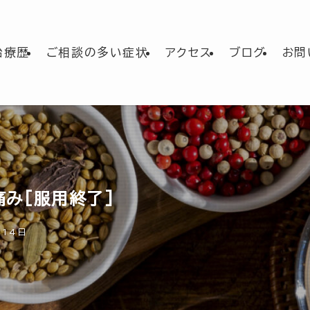
治療歴
ご相談の多い症状
アクセス
ブログ
お問
の痛み[服用終了]
月14日