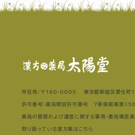
所在地：〒160-0005 東京都新宿区愛住町1
許可番号：薬局開設許可番号 7新保衛薬第15
薬局の管理および運営に関する事項・要指導医薬
取り扱っている漢方薬はこちら