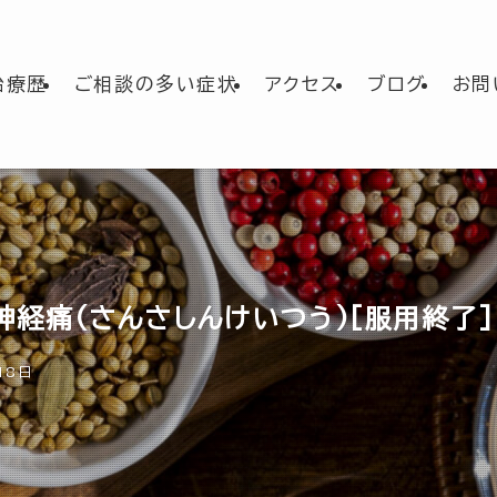
治療歴
ご相談の多い症状
アクセス
ブログ
お問
叉神経痛(さんさしんけいつう)[服用終了]
18日