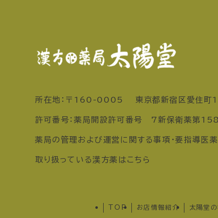
所在地：〒160-0005 東京都新宿区愛住町1
許可番号：薬局開設許可番号 7新保衛薬第15
薬局の管理および運営に関する事項・要指導医薬
取り扱っている漢方薬はこちら
TOP
お店情報紹介
太陽堂の