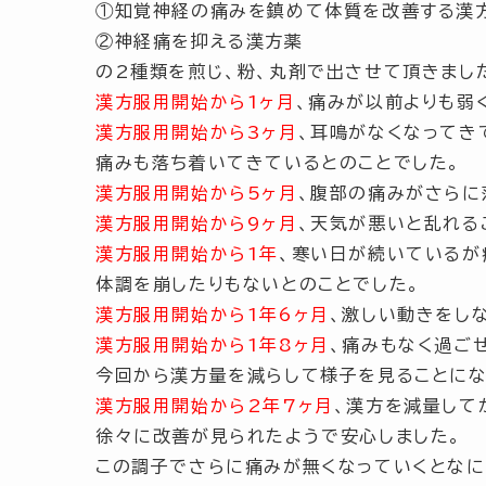
①知覚神経の痛みを鎮めて体質を改善する漢
②神経痛を抑える漢方薬
の2種類を煎じ、粉、丸剤で出させて頂きまし
漢方服用開始から1ヶ月
、痛みが以前よりも弱
漢方服用開始から3ヶ月
、耳鳴がなくなってき
痛みも落ち着いてきているとのことでした。
漢方服用開始から5ヶ月
、腹部の痛みがさらに
漢方服用開始から9ヶ月
、天気が悪いと乱れる
漢方服用開始から1年
、寒い日が続いているが
体調を崩したりもないとのことでした。
漢方服用開始から1年6ヶ月
、激しい動きをし
漢方服用開始から1年8ヶ月
、痛みもなく過ご
今回から漢方量を減らして様子を見ることにな
漢方服用開始から2年7ヶ月
、漢方を減量して
徐々に改善が見られたようで安心しました。
この調子でさらに痛みが無くなっていくとなに