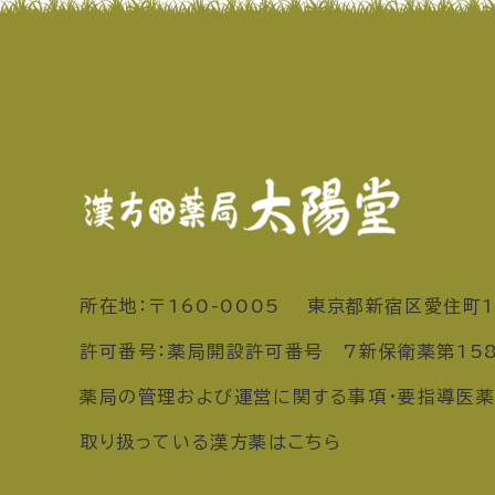
所在地：〒160-0005 東京都新宿区愛住町1
許可番号：薬局開設許可番号 7新保衛薬第15
薬局の管理および運営に関する事項・要指導医薬
取り扱っている漢方薬はこちら