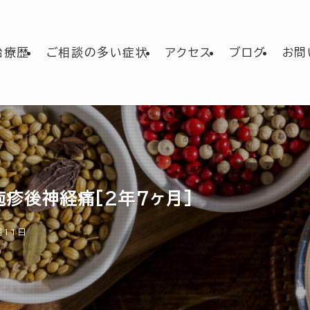
治療歴
ご相談の多い症状
アクセス
ブログ
お問
状疱疹後神経痛[2年7ヶ月]
月11日