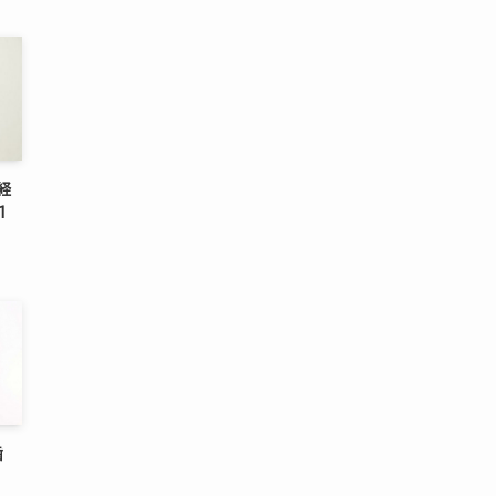
経
1
歯