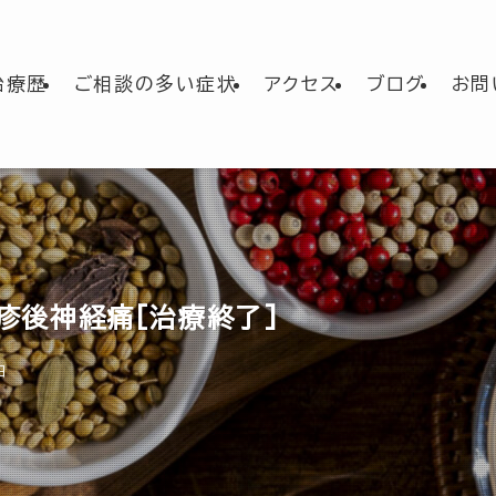
治療歴
ご相談の多い症状
アクセス
ブログ
お問
疱疹後神経痛[治療終了]
日