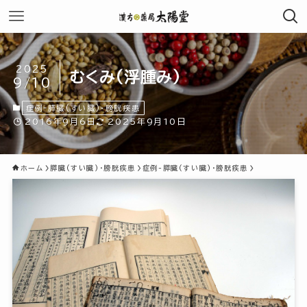
2025
むくみ(浮腫み)
9/10
症例-膵臓(すい臓)・膀胱疾患
2016年9月6日
2025年9月10日
ホーム
膵臓(すい臓)・膀胱疾患
症例-膵臓(すい臓)・膀胱疾患