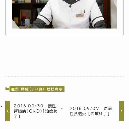
症例-膵臓(すい臓)・膀胱疾患
2016 08/30 慢性
2016 09/07 逆流
腎臓病（CKD）[治療終
性食道炎 [治療終了]
了]